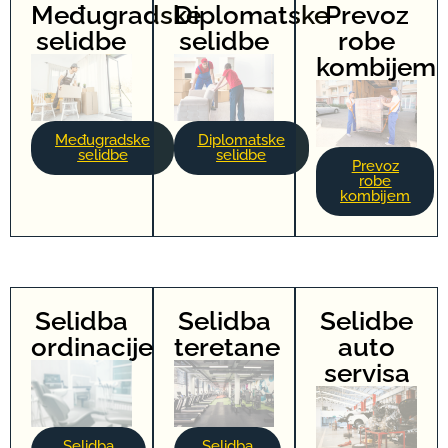
Međugradske
Diplomatske
Prevoz
selidbe
selidbe
robe
kombijem
Međugradske
Diplomatske
selidbe
selidbe
Prevoz
robe
kombijem
Selidba
Selidba
Selidbe
ordinacije
teretane
auto
servisa
Selidba
Selidba