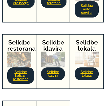
ordinacije
teretane
Selidbe
auto
servisa
Selidbe
Selidbe
Selidbe
restorana
klavira
lokala
Selidbe
Selidbe
Selidbe
kafića i
klavira
lokala
restorana