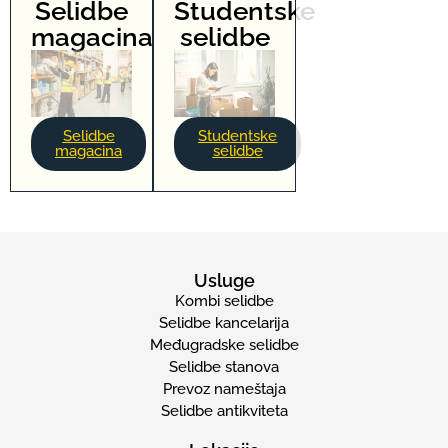
Selidbe
Studentske
magacina
selidbe
Selidbe
Studentske
magacina
selidbe
Usluge
Kombi selidbe
Selidbe kancelarija
Međugradske selidbe
Selidbe stanova
Prevoz nameštaja
Selidbe antikviteta