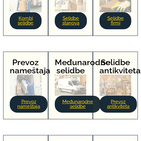
Kombi
Selidbe
Selidbe
selidbe
stanova
firmi
Prevoz
Međunarodne
Selidbe
nameštaja
selidbe
antikviteta
Prevoz
Međunarodne
Prevoz
nameštaja
selidbe
antikviteta