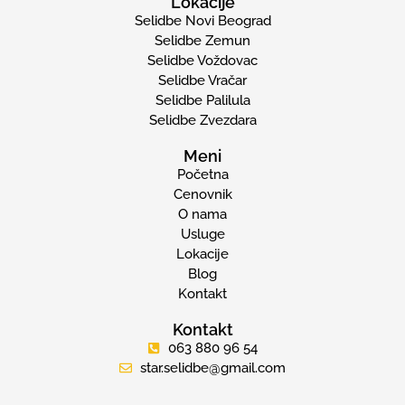
Lokacije
Selidbe Novi Beograd
Selidbe Zemun
Selidbe Voždovac
Selidbe Vračar
Selidbe Palilula
Selidbe Zvezdara
Meni
Početna
Cenovnik
O nama
Usluge
Lokacije
Blog
Kontakt
Kontakt
063 880 96 54
star.selidbe@gmail.com